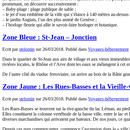
promenant, on découvre successivement :
– Baby-plage : plage publique de sable ;
– le jet d’eau emblème de la ville qui s’élance à 140 mètres au-dessus
– le jardin Anglais, l’un des plus animé de Genève ;
– l’horloge fleurie qui allie le savoir-faire horloger et botanique.
Zone Bleue : St-Jean – Jonction
Ecrit par
stelomin
sur
26/03/2018
. Publié dans
Voyages-hébergement
Dans le quartier de St-Jean aux airs de village et aux vieux immeubles 
rivières locales, le Rhône et l’Arve dont les eaux se mélangent à cet en
De l’autre côté du viaduc ferroviaire, on arrive au bois de la Bâtie g
Zone Jaune : Les Rues-Basses et la Vieille-v
Ecrit par
stelomin
sur
26/03/2018
. Publié dans
Voyages-hébergement
Les Rues-Basses se trouvent sur la rive-gauche du lac Léman, au pied de
Elles constituent la colonne vertébrale de la basse ville, entre le lac e
diverses marchandises qui arrivaient par bateaux. De nos jours, ce qua
Depuis ces rues commerçantes, commence l’ascension dans la « ville ha