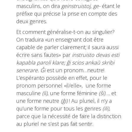
masculins, on dira
geinstruistoj, ge-
étant le
préfixe qui précise la prise en compte des
deux genres.
Et comment généralise-t-on au singulier?
On traduira «un enseignant doit être
capable de parler clairement; il saura aussi
écrire sans fautes» par
instruisto devas esti
kapabla paroli klare; ĝi scios ankaŭ skribi
senerare. Ĝi
est un pronom…neutre!
L’espéranto possède en effet, pour le
pronom personnel «il/elle», une forme
masculine
(li)
, une forme féminine
(ŝi)
…. et
une forme neutre
(ĝi)
! Au pluriel, il n’y a
qu’une forme pour tous les genres
(ili)
,
parce que la nécessité de faire la distinction
au pluriel ne s’est pas fait sentir.