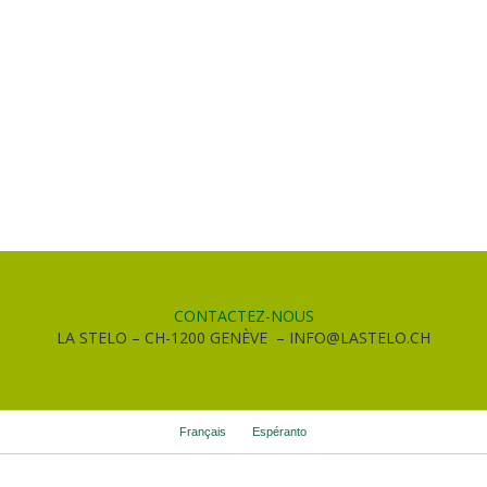
CONTACTEZ-NOUS
LA STELO – CH-1200 GENÈVE – INFO@LASTELO.CH
Français
Espéranto